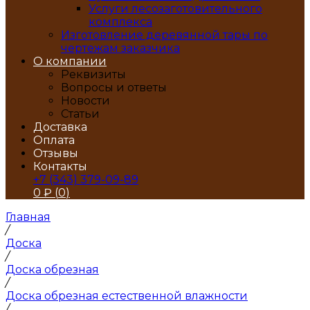
Услуги лесозаготовительного
комплекса
Изготовление деревянной тары по
чертежам заказчика
О компании
Реквизиты
Вопросы и ответы
Новости
Статьи
Доставка
Оплата
Отзывы
Контакты
+7 (343) 379-09-89
0
₽ (
0
)
Главная
/
Доска
/
Доска обрезная
/
Доска обрезная естественной влажности
/