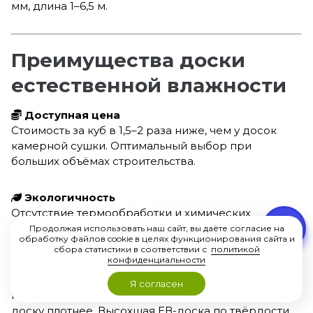
мм, длина 1–6,5 м.
Преимущества доски
естественной влажности
Доступная цена
Стоимость за куб в 1,5–2 раза ниже, чем у досок
камерной сушки. Оптимальный выбор при
больших объёмах строительства.
Экологичность
Отсутствие термообработки и химических
сушильных агентов. Натуральная древесина без
Продолжая использовать наш сайт, вы даёте согласие на
обработку файлов cookie в целях функционирования сайта и
изменений в структуре волокна.
сбора статистики в соответствии с
политикой
конфиденциальности
Прочность со временем
Я согласен
Природные смолы сосны при высыхании делают
доску плотнее. Высохшая ЕВ-доска по твёрдости