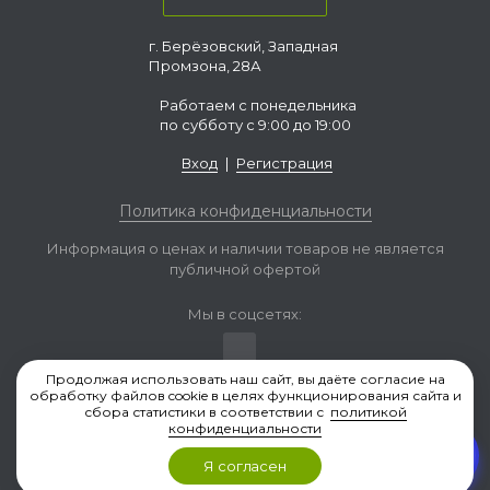
г. Берёзовский, Западная
Промзона, 28А
Работаем с понедельника
по субботу с 9:00 до 19:00
Вход
|
Регистрация
Политика конфиденциальности
Информация о ценах и наличии товаров не является
публичной офертой
Мы в соцсетях:
Продолжая использовать наш сайт, вы даёте согласие на
обработку файлов cookie в целях функционирования сайта и
сбора статистики в соответствии с
политикой
РегионЛес 96 © 2019-2026, Екатеринбург
конфиденциальности
Разработка и продвижение сайта — Формула Продаж
Я согласен